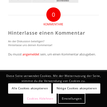
0
KOMMENTARE
Hinterlasse einen Kommentar
An der Diskussion beteiligen?
Hinterlasse uns deinen Kommentar!
Du musst
angemeldet
sein, um einen Kommentar abzugeben.
Diese Seite verwendet Cookies. Mit der Weiternutzung der Seite,
Copyright © Rallye Rennkasko |
Powered by MillenChi.de
|
Impressum
|
stimmst du die Verwendung von Cookies zu.
Datenschutzerklärung
|
Haftungsausschluss
|
Thull-Allianz.de
Alle Cookies akzeptieren
Nötige Cookies akzeptieren
Cookies Ablehnen
Einstellungen